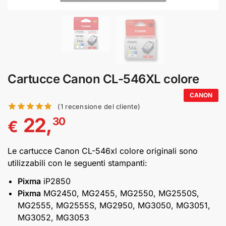
Cartucce Canon CL-546XL colore
CANON
(
1
recensione del cliente)
22,
30
€
Le cartucce Canon CL-546xl colore originali sono
utilizzabili con le seguenti stampanti:
Pixma
iP2850
Pixma
MG2450, MG2455, MG2550, MG2550S,
MG2555, MG2555S, MG2950, MG3050, MG3051,
MG3052, MG3053