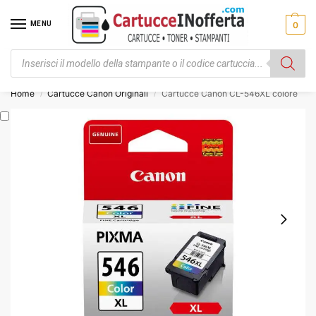
MENU
0
Spese di trasporto ⚡ da € 3,00
Home
Cartucce Canon Originali
Cartucce Canon CL-546XL colore
/
/