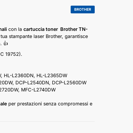
BROTHER
ali
con la
cartuccia toner Brother TN-
a tua stampante laser Brother, garantisce
. 👍
EC 19752).
, HL-L2360DN, HL-L2365DW
20DW, DCP-L2540DN, DCP-L2560DW
2720DW, MFC-L2740DW
ale
per prestazioni senza compromessi e