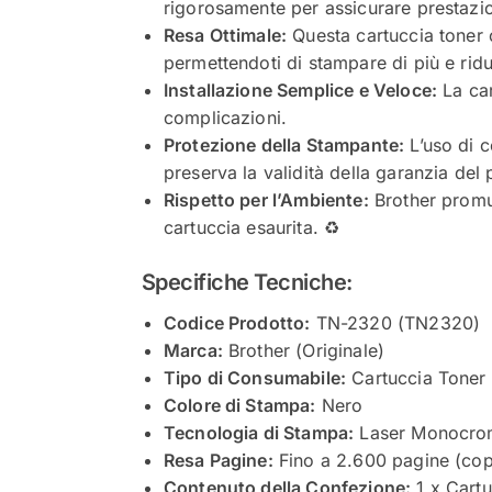
rigorosamente per assicurare prestazio
Resa Ottimale:
Questa cartuccia toner 
permettendoti di stampare di più e ridu
Installazione Semplice e Veloce:
La car
complicazioni.
Protezione della Stampante:
L’uso di c
preserva la validità della garanzia del 
Rispetto per l’Ambiente:
Brother promuo
cartuccia esaurita. ♻️
Specifiche Tecniche:
Codice Prodotto:
TN-2320 (TN2320)
Marca:
Brother (Originale)
Tipo di Consumabile:
Cartuccia Toner
Colore di Stampa:
Nero
Tecnologia di Stampa:
Laser Monocro
Resa Pagine:
Fino a 2.600 pagine (co
Contenuto della Confezione:
1 x Cartu