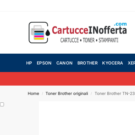
HP
EPSON
CANON
BROTHER
KYOCERA
XE
Home
Toner Brother originali
Toner Brother TN-2
/
/