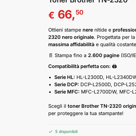
66,
50
€
Ottieni stampe
nere
nitide e
profession
2320 nero originale
. Progettata per l
massima affidabilità
e qualità costante
📄 Stampa fino a
2.600 pagine
(ISO/I
Compatibilità perfetta con:
🖨️
Serie HL:
HL-L2300D, HL-L2340DW
Serie DCP:
DCP-L2500D, DCP-L25
Serie MFC:
MFC-L2700DW, MFC-L
Scegli il
toner Brother TN-2320 origin
per proteggere la tua stampante!
5 disponibili