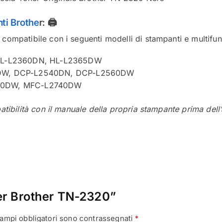
ti Brothe
r:
🖨️
compatibile con i seguenti modelli di stampanti e multifun
HL-L2360DN, HL-L2365DW
DW, DCP-L2540DN, DCP-L2560DW
20DW, MFC-L2740DW
atibilità con il manuale della propria stampante prima dell’
er Brother TN-2320”
campi obbligatori sono contrassegnati
*