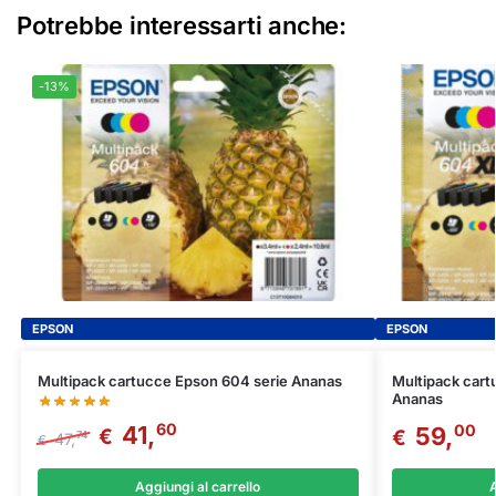
Potrebbe interessarti anche:
-13%
EPSON
EPSON
Multipack cartucce Epson 604 serie Ananas
Multipack car
Ananas
60
00
41,
59,
€
€
74
47,
€
Aggiungi al carrello
A