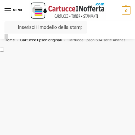
MENU
0
Spese di trasporto ⚡ da € 3,00
Home
Cartucce Epson originali
Cartucce Epson 604 serie Ananas nero e colore
/
/